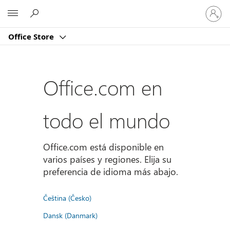
Iniciar
Microsoft
sesión
en
Office Store
tu
cuenta
Office.com en
todo el mundo
Office.com está disponible en
varios países y regiones. Elija su
preferencia de idioma más abajo.
Čeština (Česko)
Dansk (Danmark)