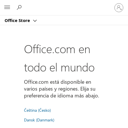
Iniciar
Microsoft
sesión
en
Office Store
tu
cuenta
Office.com en
todo el mundo
Office.com está disponible en
varios países y regiones. Elija su
preferencia de idioma más abajo.
Čeština (Česko)
Dansk (Danmark)