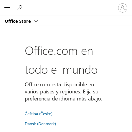
Iniciar
Microsoft
sesión
en
Office Store
tu
cuenta
Office.com en
todo el mundo
Office.com está disponible en
varios países y regiones. Elija su
preferencia de idioma más abajo.
Čeština (Česko)
Dansk (Danmark)