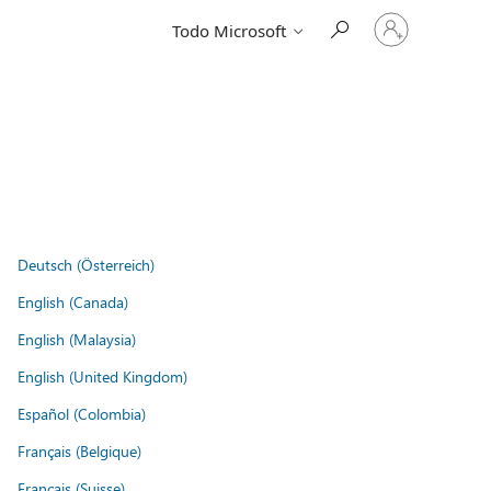
Iniciar
Todo Microsoft
sesión
en
tu
cuenta
Deutsch (Österreich)
English (Canada)
English (Malaysia)
English (United Kingdom)
Español (Colombia)
Français (Belgique)
Français (Suisse)