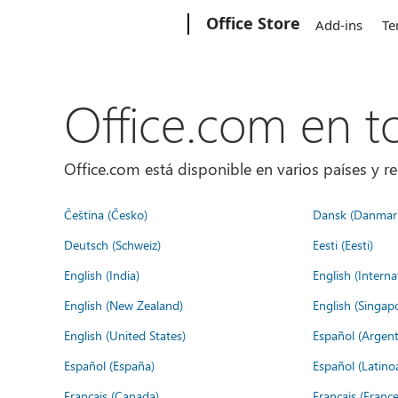
Microsoft
Office Store
Add-ins
Te
Office.com en 
Office.com está disponible en varios países y re
Čeština (Česko)
Dansk (Danmar
Deutsch (Schweiz)
Eesti (Eesti)
English (India)
English (Interna
English (New Zealand)
English (Singap
English (United States)
Español (Argent
Español (España)
Español (Latino
Français (Canada)
Français (France