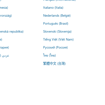
nesia)
Italiano (Italia)
rország)
Nederlands (België)
Português (Brasil)
venská republika)
Slovenski (Slovenija)
e)
Tiếng Việt (Việt Nam)
гария)
Русский (Россия)
عربي ()
ไทย (ไทย)
繁體中文 (台灣)