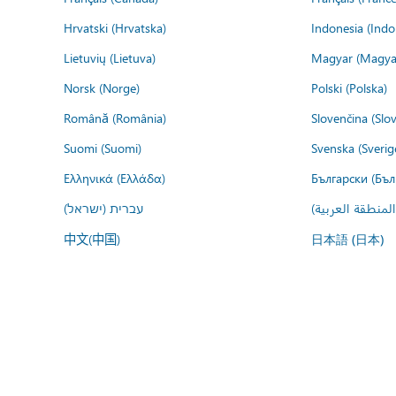
Hrvatski (Hrvatska)
Indonesia (Indo
Lietuvių (Lietuva)
Magyar (Magya
Norsk (Norge)
Polski (Polska)
Română (România)
Slovenčina (Slo
Suomi (Suomi)
Svenska (Sverig
Ελληνικά (Ελλάδα)
Български (Бъл
المنطقة العربية
עברית (ישראל)
中文(中国)
日本語 (日本)