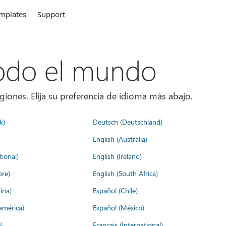
mplates
Support
todo el mundo
giones. Elija su preferencia de idioma más abajo.
k)
Deutsch (Deutschland)
English (Australia)
tional)
English (Ireland)
ore)
English (South Africa)
ina)
Español (Chile)
américa)
Español (México)
)
Français (International)