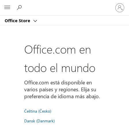
Iniciar
Microsoft
sesión
en
Office Store
tu
cuenta
Office.com en
todo el mundo
Office.com está disponible en
varios países y regiones. Elija su
preferencia de idioma más abajo.
Čeština (Česko)
Dansk (Danmark)