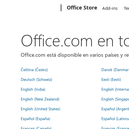
Microsoft
Office Store
Add-ins
Te
Office.com en 
Office.com está disponible en varios países y re
Čeština (Česko)
Dansk (Danmar
Deutsch (Schweiz)
Eesti (Eesti)
English (India)
English (Interna
English (New Zealand)
English (Singap
English (United States)
Español (Argent
Español (España)
Español (Latino
Français (Canada)
Français (France