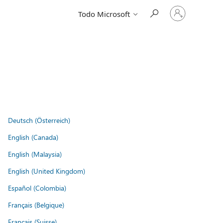
Iniciar
Todo Microsoft
sesión
en
tu
cuenta
Deutsch (Österreich)
English (Canada)
English (Malaysia)
English (United Kingdom)
Español (Colombia)
Français (Belgique)
Français (Suisse)