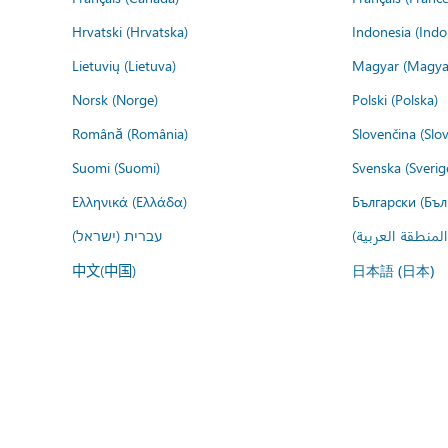
Hrvatski (Hrvatska)
Indonesia (Indo
Lietuvių (Lietuva)
Magyar (Magya
Norsk (Norge)
Polski (Polska)
Română (România)
Slovenčina (Slo
Suomi (Suomi)
Svenska (Sverig
Ελληνικά (Ελλάδα)
Български (Бъл
المنطقة العربية
עברית (ישראל)
中文(中国)
日本語 (日本)