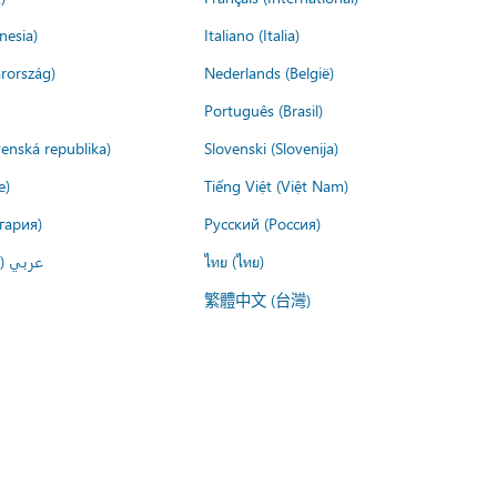
nesia)
Italiano (Italia)
rország)
Nederlands (België)
Português (Brasil)
venská republika)
Slovenski (Slovenija)
e)
Tiếng Việt (Việt Nam)
гария)
Русский (Россия)
عربي ()
ไทย (ไทย)
繁體中文 (台灣)