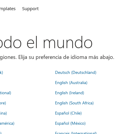
mplates
Support
todo el mundo
giones. Elija su preferencia de idioma más abajo.
k)
Deutsch (Deutschland)
English (Australia)
tional)
English (Ireland)
ore)
English (South Africa)
ina)
Español (Chile)
américa)
Español (México)
)
Français (International)