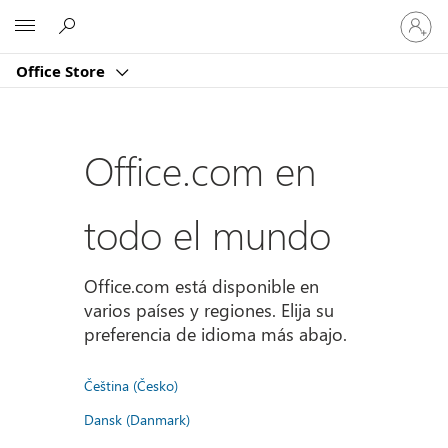
Iniciar
Microsoft
sesión
en
Office Store
tu
cuenta
Office.com en
todo el mundo
Office.com está disponible en
varios países y regiones. Elija su
preferencia de idioma más abajo.
Čeština (Česko)
Dansk (Danmark)