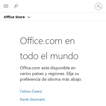
Iniciar
Microsoft
sesión
en
Office Store
tu
cuenta
Office.com en
todo el mundo
Office.com está disponible en
varios países y regiones. Elija su
preferencia de idioma más abajo.
Čeština (Česko)
Dansk (Danmark)