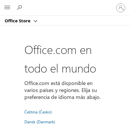
Iniciar
Microsoft
sesión
en
Office Store
tu
cuenta
Office.com en
todo el mundo
Office.com está disponible en
varios países y regiones. Elija su
preferencia de idioma más abajo.
Čeština (Česko)
Dansk (Danmark)