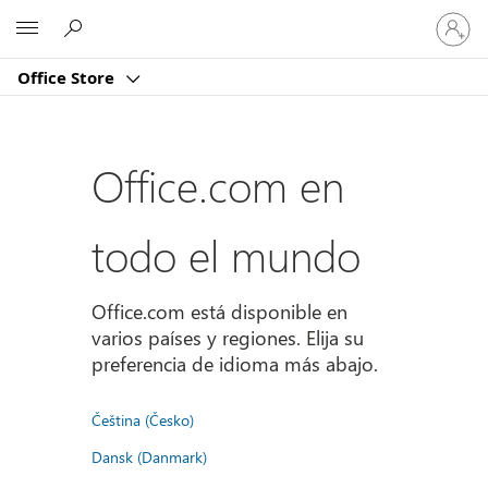
Iniciar
Microsoft
sesión
en
Office Store
tu
cuenta
Office.com en
todo el mundo
Office.com está disponible en
varios países y regiones. Elija su
preferencia de idioma más abajo.
Čeština (Česko)
Dansk (Danmark)