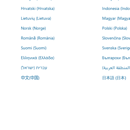
Hrvatski (Hrvatska)
Indonesia (Indo
Lietuvių (Lietuva)
Magyar (Magya
Norsk (Norge)
Polski (Polska)
Română (România)
Slovenčina (Slo
Suomi (Suomi)
Svenska (Sverig
Ελληνικά (Ελλάδα)
Български (Бъл
المنطقة العربية
עברית (ישראל)
中文(中国)
日本語 (日本)