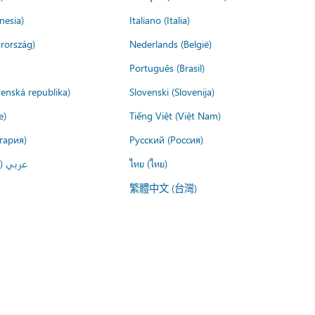
nesia)
Italiano (Italia)
rország)
Nederlands (België)
Português (Brasil)
venská republika)
Slovenski (Slovenija)
e)
Tiếng Việt (Việt Nam)
гария)
Русский (Россия)
عربي ()
ไทย (ไทย)
繁體中文 (台灣)