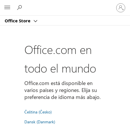
Iniciar
Microsoft
sesión
en
Office Store
tu
cuenta
Office.com en
todo el mundo
Office.com está disponible en
varios países y regiones. Elija su
preferencia de idioma más abajo.
Čeština (Česko)
Dansk (Danmark)