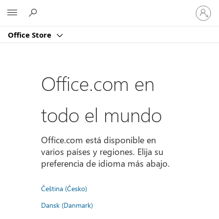
Iniciar
Microsoft
sesión
en
Office Store
tu
cuenta
Office.com en
todo el mundo
Office.com está disponible en
varios países y regiones. Elija su
preferencia de idioma más abajo.
Čeština (Česko)
Dansk (Danmark)