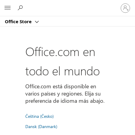
Iniciar
Microsoft
sesión
en
Office Store
tu
cuenta
Office.com en
todo el mundo
Office.com está disponible en
varios países y regiones. Elija su
preferencia de idioma más abajo.
Čeština (Česko)
Dansk (Danmark)