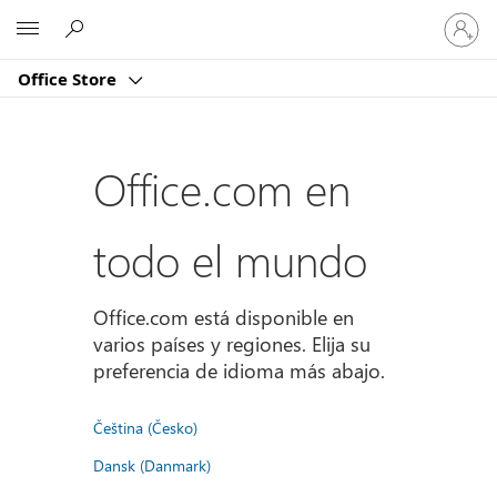
Iniciar
Microsoft
sesión
en
Office Store
tu
cuenta
Office.com en
todo el mundo
Office.com está disponible en
varios países y regiones. Elija su
preferencia de idioma más abajo.
Čeština (Česko)
Dansk (Danmark)