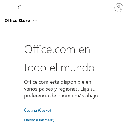
Iniciar
Microsoft
sesión
en
Office Store
tu
cuenta
Office.com en
todo el mundo
Office.com está disponible en
varios países y regiones. Elija su
preferencia de idioma más abajo.
Čeština (Česko)
Dansk (Danmark)