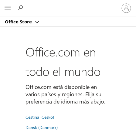
Iniciar
Microsoft
sesión
en
Office Store
tu
cuenta
Office.com en
todo el mundo
Office.com está disponible en
varios países y regiones. Elija su
preferencia de idioma más abajo.
Čeština (Česko)
Dansk (Danmark)