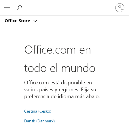
Iniciar
Microsoft
sesión
en
Office Store
tu
cuenta
Office.com en
todo el mundo
Office.com está disponible en
varios países y regiones. Elija su
preferencia de idioma más abajo.
Čeština (Česko)
Dansk (Danmark)