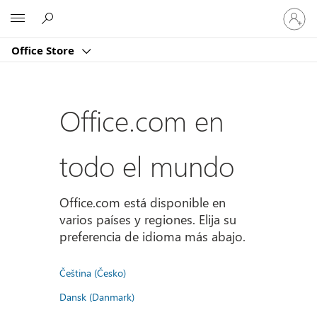
Iniciar
Microsoft
sesión
en
Office Store
tu
cuenta
Office.com en
todo el mundo
Office.com está disponible en
varios países y regiones. Elija su
preferencia de idioma más abajo.
Čeština (Česko)
Dansk (Danmark)