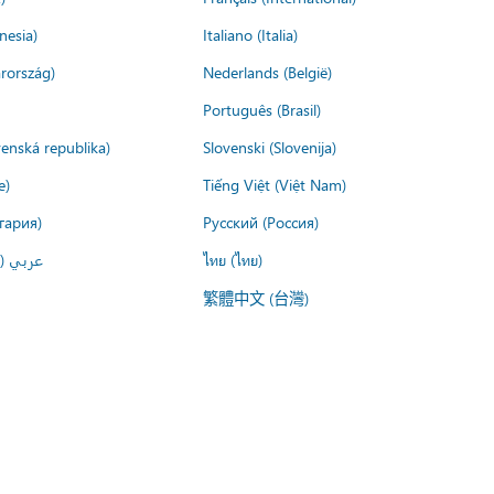
nesia)
Italiano (Italia)
rország)
Nederlands (België)
Português (Brasil)
venská republika)
Slovenski (Slovenija)
e)
Tiếng Việt (Việt Nam)
гария)
Русский (Россия)
عربي ()
ไทย (ไทย)
繁體中文 (台灣)