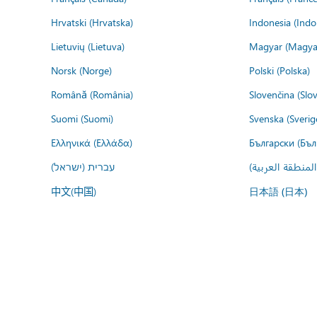
Hrvatski (Hrvatska)
Indonesia (Indo
Lietuvių (Lietuva)
Magyar (Magya
Norsk (Norge)
Polski (Polska)
Română (România)
Slovenčina (Slo
Suomi (Suomi)
Svenska (Sverig
Ελληνικά (Ελλάδα)
Български (Бъл
المنطقة العربية
עברית (ישראל)
中文(中国)
日本語 (日本)