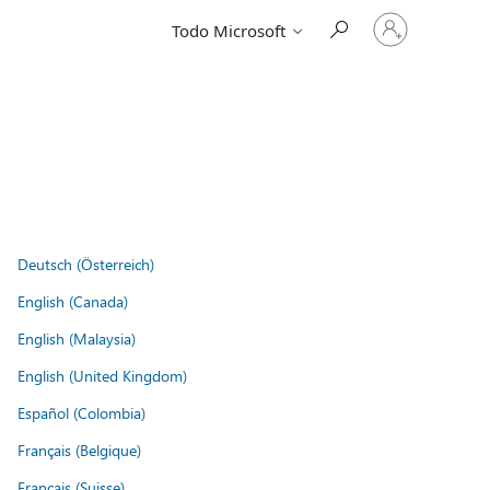
Iniciar
Todo Microsoft
sesión
en
tu
cuenta
Deutsch (Österreich)
English (Canada)
English (Malaysia)
English (United Kingdom)
Español (Colombia)
Français (Belgique)
Français (Suisse)