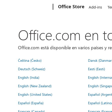
Microsoft
Office Store
Add-ins
Te
Office.com en 
Office.com está disponible en varios países y re
Čeština (Česko)
Dansk (Danmar
Deutsch (Schweiz)
Eesti (Eesti)
English (India)
English (Interna
English (New Zealand)
English (Singap
English (United States)
Español (Argent
Español (España)
Español (Latino
Français (Canada)
Français (France