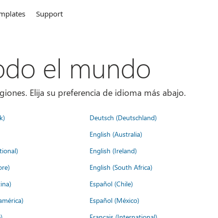
mplates
Support
todo el mundo
giones. Elija su preferencia de idioma más abajo.
k)
Deutsch (Deutschland)
English (Australia)
tional)
English (Ireland)
ore)
English (South Africa)
ina)
Español (Chile)
américa)
Español (México)
)
Français (International)