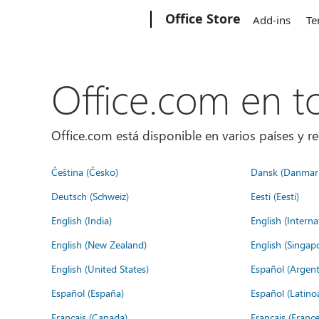
Microsoft
Office Store
Add-ins
Te
Office.com en 
Office.com está disponible en varios países y re
Čeština (Česko)
Dansk (Danmar
Deutsch (Schweiz)
Eesti (Eesti)
English (India)
English (Interna
English (New Zealand)
English (Singap
English (United States)
Español (Argent
Español (España)
Español (Latino
Français (Canada)
Français (France