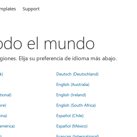
mplates
Support
todo el mundo
giones. Elija su preferencia de idioma más abajo.
k)
Deutsch (Deutschland)
English (Australia)
tional)
English (Ireland)
ore)
English (South Africa)
ina)
Español (Chile)
américa)
Español (México)
)
Français (International)