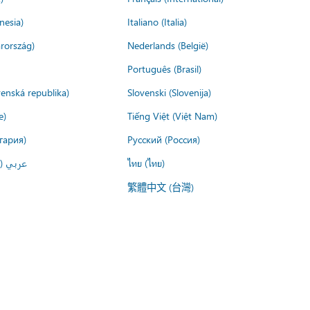
nesia)
Italiano (Italia)
rország)
Nederlands (België)
Português (Brasil)
venská republika)
Slovenski (Slovenija)
e)
Tiếng Việt (Việt Nam)
гария)
Русский (Россия)
عربي ()
ไทย (ไทย)
繁體中文 (台灣)