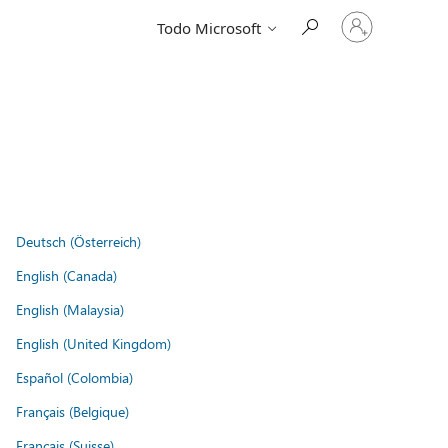
Iniciar
Todo Microsoft
sesión
en
tu
cuenta
Deutsch (Österreich)
English (Canada)
English (Malaysia)
English (United Kingdom)
Español (Colombia)
Français (Belgique)
Français (Suisse)