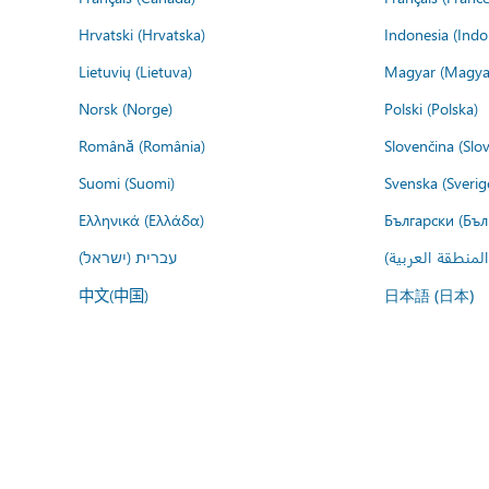
Hrvatski (Hrvatska)
Indonesia (Indo
Lietuvių (Lietuva)
Magyar (Magya
Norsk (Norge)
Polski (Polska)
Română (România)
Slovenčina (Slo
Suomi (Suomi)
Svenska (Sverig
Ελληνικά (Ελλάδα)
Български (Бъл
المنطقة العربية
עברית (ישראל)
中文(中国)
日本語 (日本)