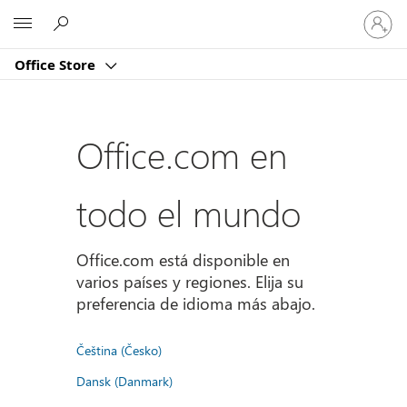
Iniciar
Microsoft
sesión
en
Office Store
tu
cuenta
Office.com en
todo el mundo
Office.com está disponible en
varios países y regiones. Elija su
preferencia de idioma más abajo.
Čeština (Česko)
Dansk (Danmark)