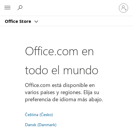
Iniciar
Microsoft
sesión
en
Office Store
tu
cuenta
Office.com en
todo el mundo
Office.com está disponible en
varios países y regiones. Elija su
preferencia de idioma más abajo.
Čeština (Česko)
Dansk (Danmark)