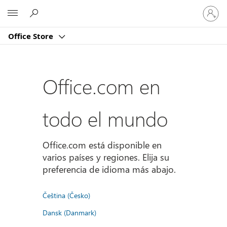
Iniciar
Microsoft
sesión
en
Office Store
tu
cuenta
Office.com en
todo el mundo
Office.com está disponible en
varios países y regiones. Elija su
preferencia de idioma más abajo.
Čeština (Česko)
Dansk (Danmark)