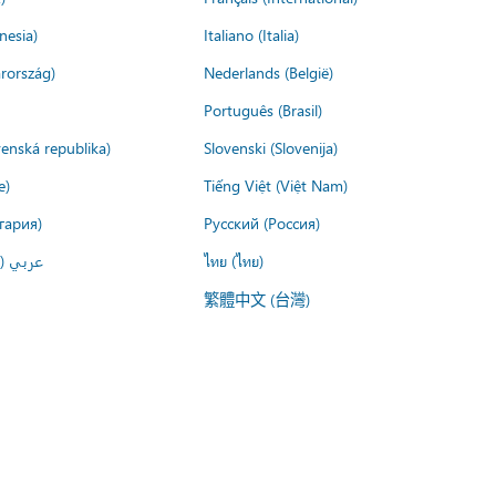
nesia)
Italiano (Italia)
rország)
Nederlands (België)
Português (Brasil)
venská republika)
Slovenski (Slovenija)
e)
Tiếng Việt (Việt Nam)
гария)
Русский (Россия)
عربي ()
ไทย (ไทย)
繁體中文 (台灣)