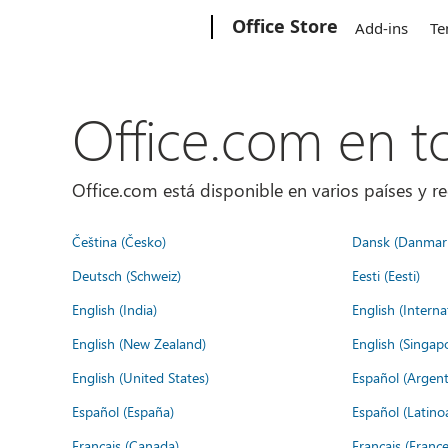
Microsoft
Office Store
Add-ins
Te
Office.com en 
Office.com está disponible en varios países y re
Čeština (Česko)
Dansk (Danmar
Deutsch (Schweiz)
Eesti (Eesti)
English (India)
English (Interna
English (New Zealand)
English (Singap
English (United States)
Español (Argent
Español (España)
Español (Latino
Français (Canada)
Français (France