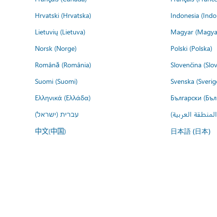
Hrvatski (Hrvatska)
Indonesia (Indo
Lietuvių (Lietuva)
Magyar (Magya
Norsk (Norge)
Polski (Polska)
Română (România)
Slovenčina (Slo
Suomi (Suomi)
Svenska (Sverig
Ελληνικά (Ελλάδα)
Български (Бъл
المنطقة العربية
עברית (ישראל)
中文(中国)
日本語 (日本)