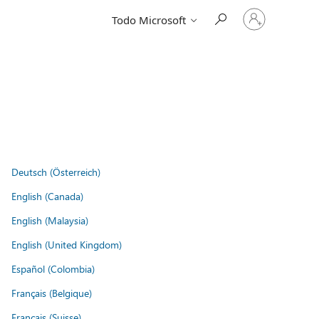
Iniciar
Todo Microsoft
sesión
en
tu
cuenta
Deutsch (Österreich)
English (Canada)
English (Malaysia)
English (United Kingdom)
Español (Colombia)
Français (Belgique)
Français (Suisse)