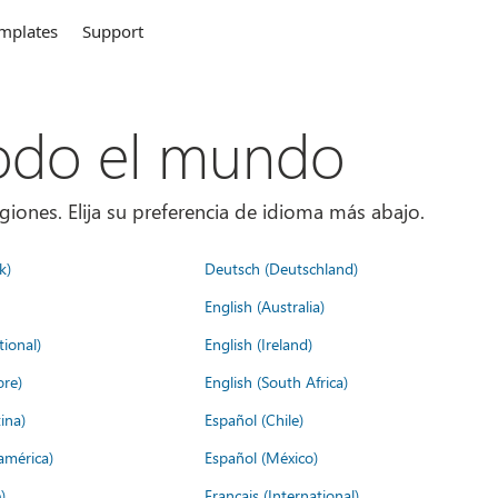
mplates
Support
todo el mundo
giones. Elija su preferencia de idioma más abajo.
k)
Deutsch (Deutschland)
English (Australia)
tional)
English (Ireland)
ore)
English (South Africa)
ina)
Español (Chile)
américa)
Español (México)
)
Français (International)