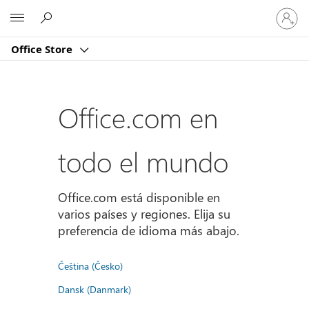
Iniciar
Microsoft
sesión
en
Office Store
tu
cuenta
Office.com en
todo el mundo
Office.com está disponible en
varios países y regiones. Elija su
preferencia de idioma más abajo.
Čeština (Česko)
Dansk (Danmark)