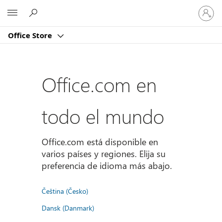
Iniciar
Microsoft
sesión
en
Office Store
tu
cuenta
Office.com en
todo el mundo
Office.com está disponible en
varios países y regiones. Elija su
preferencia de idioma más abajo.
Čeština (Česko)
Dansk (Danmark)