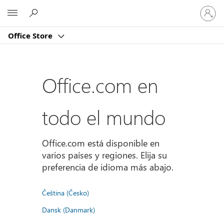
Iniciar
Microsoft
sesión
en
Office Store
tu
cuenta
Office.com en
todo el mundo
Office.com está disponible en
varios países y regiones. Elija su
preferencia de idioma más abajo.
Čeština (Česko)
Dansk (Danmark)