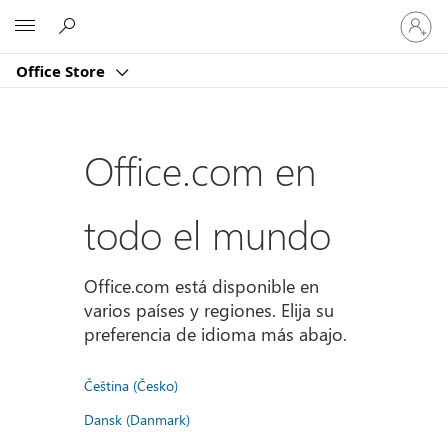
Iniciar
Microsoft
sesión
en
Office Store
tu
cuenta
Office.com en
todo el mundo
Office.com está disponible en
varios países y regiones. Elija su
preferencia de idioma más abajo.
Čeština (Česko)
Dansk (Danmark)