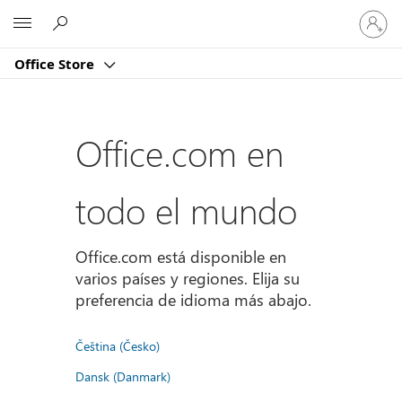
Iniciar
Microsoft
sesión
en
Office Store
tu
cuenta
Office.com en
todo el mundo
Office.com está disponible en
varios países y regiones. Elija su
preferencia de idioma más abajo.
Čeština (Česko)
Dansk (Danmark)