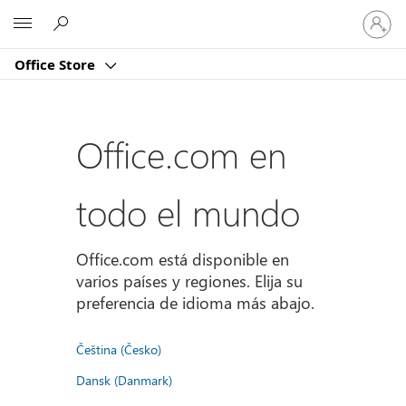
Iniciar
Microsoft
sesión
en
Office Store
tu
cuenta
Office.com en
todo el mundo
Office.com está disponible en
varios países y regiones. Elija su
preferencia de idioma más abajo.
Čeština (Česko)
Dansk (Danmark)