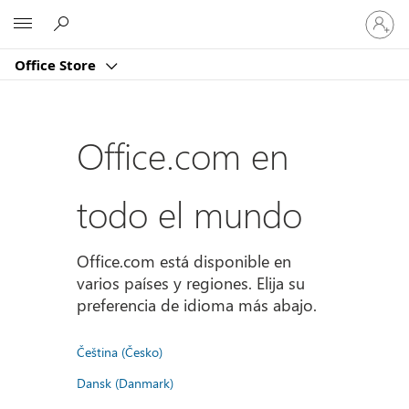
Iniciar
Microsoft
sesión
en
Office Store
tu
cuenta
Office.com en
todo el mundo
Office.com está disponible en
varios países y regiones. Elija su
preferencia de idioma más abajo.
Čeština (Česko)
Dansk (Danmark)