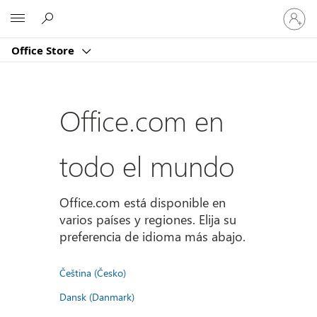
Iniciar
Microsoft
sesión
en
Office Store
tu
cuenta
Office.com en
todo el mundo
Office.com está disponible en
varios países y regiones. Elija su
preferencia de idioma más abajo.
Čeština (Česko)
Dansk (Danmark)