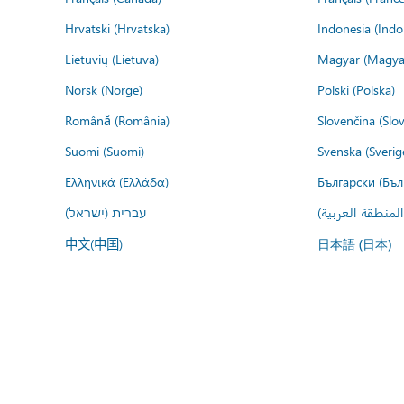
Hrvatski (Hrvatska)
Indonesia (Indo
Lietuvių (Lietuva)
Magyar (Magya
Norsk (Norge)
Polski (Polska)
Română (România)
Slovenčina (Slo
Suomi (Suomi)
Svenska (Sverig
Ελληνικά (Ελλάδα)
Български (Бъл
المنطقة العربية
עברית (ישראל)
中文(中国)
日本語 (日本)