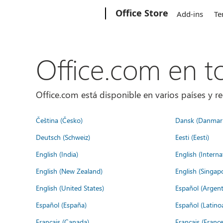
Microsoft
Office Store
Add-ins
Te
Office.com en 
Office.com está disponible en varios países y re
Čeština (Česko)
Dansk (Danmar
Deutsch (Schweiz)
Eesti (Eesti)
English (India)
English (Interna
English (New Zealand)
English (Singap
English (United States)
Español (Argent
Español (España)
Español (Latino
Français (Canada)
Français (France