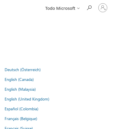
Iniciar
Todo Microsoft
sesión
en
tu
cuenta
Deutsch (Österreich)
English (Canada)
English (Malaysia)
English (United Kingdom)
Español (Colombia)
Français (Belgique)
Français (Suisse)