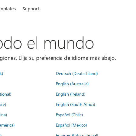
mplates
Support
todo el mundo
giones. Elija su preferencia de idioma más abajo.
k)
Deutsch (Deutschland)
English (Australia)
tional)
English (Ireland)
ore)
English (South Africa)
ina)
Español (Chile)
américa)
Español (México)
)
Français (International)