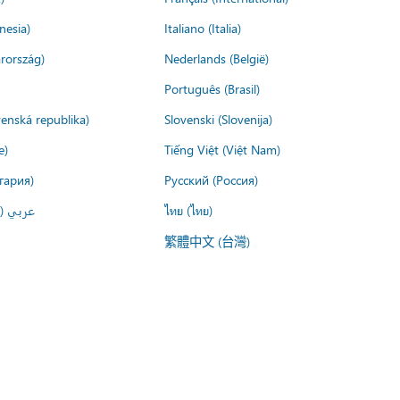
nesia)
Italiano (Italia)
rország)
Nederlands (België)
Português (Brasil)
venská republika)
Slovenski (Slovenija)
e)
Tiếng Việt (Việt Nam)
гария)
Русский (Россия)
عربي ()
ไทย (ไทย)
繁體中文 (台灣)