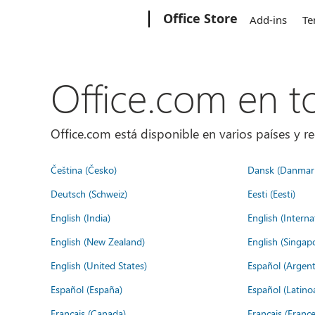
Microsoft
Office Store
Add-ins
Te
Office.com en 
Office.com está disponible en varios países y re
Čeština (Česko)
Dansk (Danmar
Deutsch (Schweiz)
Eesti (Eesti)
English (India)
English (Interna
English (New Zealand)
English (Singap
English (United States)
Español (Argent
Español (España)
Español (Latino
Français (Canada)
Français (France