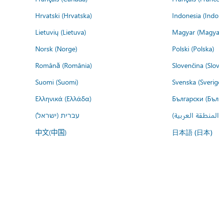
Hrvatski (Hrvatska)
Indonesia (Indo
Lietuvių (Lietuva)
Magyar (Magya
Norsk (Norge)
Polski (Polska)
Română (România)
Slovenčina (Slo
Suomi (Suomi)
Svenska (Sverig
Ελληνικά (Ελλάδα)
Български (Бъл
المنطقة العربية
עברית (ישראל)
中文(中国)
日本語 (日本)