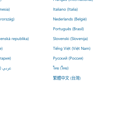
nesia)
Italiano (Italia)
rország)
Nederlands (België)
Português (Brasil)
venská republika)
Slovenski (Slovenija)
e)
Tiếng Việt (Việt Nam)
гария)
Русский (Россия)
عربي ()
ไทย (ไทย)
繁體中文 (台灣)