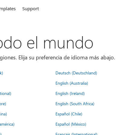
mplates
Support
todo el mundo
giones. Elija su preferencia de idioma más abajo.
k)
Deutsch (Deutschland)
English (Australia)
tional)
English (Ireland)
ore)
English (South Africa)
ina)
Español (Chile)
américa)
Español (México)
)
Français (International)