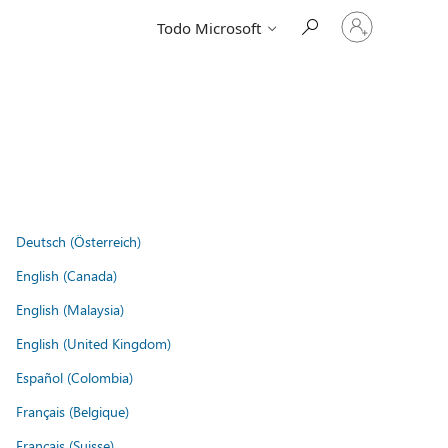
Iniciar
Todo Microsoft
sesión
en
tu
cuenta
Deutsch (Österreich)
English (Canada)
English (Malaysia)
English (United Kingdom)
Español (Colombia)
Français (Belgique)
Français (Suisse)