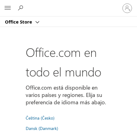
Iniciar
Microsoft
sesión
en
Office Store
tu
cuenta
Office.com en
todo el mundo
Office.com está disponible en
varios países y regiones. Elija su
preferencia de idioma más abajo.
Čeština (Česko)
Dansk (Danmark)