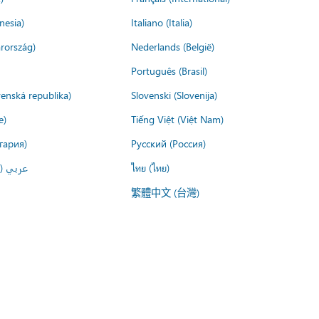
nesia)
Italiano (Italia)
rország)
Nederlands (België)
Português (Brasil)
venská republika)
Slovenski (Slovenija)
e)
Tiếng Việt (Việt Nam)
гария)
Русский (Россия)
عربي ()
ไทย (ไทย)
繁體中文 (台灣)