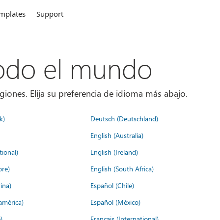
mplates
Support
todo el mundo
giones. Elija su preferencia de idioma más abajo.
k)
Deutsch (Deutschland)
English (Australia)
tional)
English (Ireland)
ore)
English (South Africa)
ina)
Español (Chile)
américa)
Español (México)
)
Français (International)