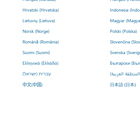
Hrvatski (Hrvatska)
Indonesia (Indo
Lietuvių (Lietuva)
Magyar (Magya
Norsk (Norge)
Polski (Polska)
Română (România)
Slovenčina (Slo
Suomi (Suomi)
Svenska (Sverig
Ελληνικά (Ελλάδα)
Български (Бъл
المنطقة العربية
עברית (ישראל)
中文(中国)
日本語 (日本)