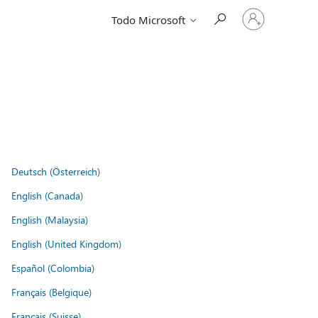
Iniciar
Todo Microsoft
sesión
en
tu
cuenta
Deutsch (Österreich)
English (Canada)
English (Malaysia)
English (United Kingdom)
Español (Colombia)
Français (Belgique)
Français (Suisse)