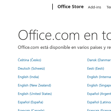
Microsoft
Office Store
Add-ins
Te
Office.com en 
Office.com está disponible en varios países y re
Čeština (Česko)
Dansk (Danmar
Deutsch (Schweiz)
Eesti (Eesti)
English (India)
English (Interna
English (New Zealand)
English (Singap
English (United States)
Español (Argent
Español (España)
Español (Latino
Français (Canada)
Français (France