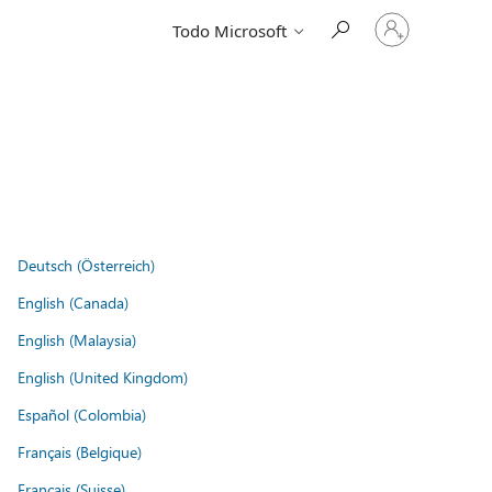
Iniciar
Todo Microsoft
sesión
en
tu
cuenta
Deutsch (Österreich)
English (Canada)
English (Malaysia)
English (United Kingdom)
Español (Colombia)
Français (Belgique)
Français (Suisse)