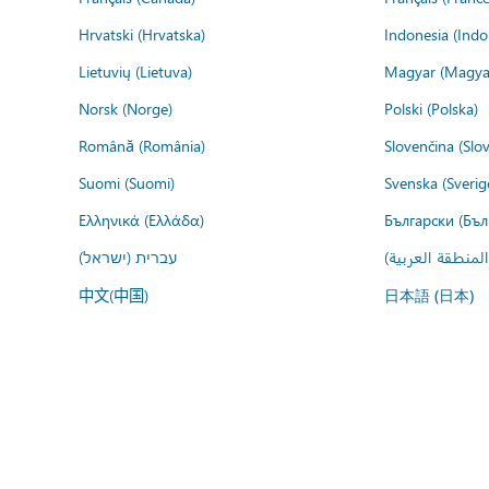
Hrvatski (Hrvatska)
Indonesia (Indo
Lietuvių (Lietuva)
Magyar (Magya
Norsk (Norge)
Polski (Polska)
Română (România)
Slovenčina (Slo
Suomi (Suomi)
Svenska (Sverig
Ελληνικά (Ελλάδα)
Български (Бъл
المنطقة العربية
עברית (ישראל)
中文(中国)
日本語 (日本)