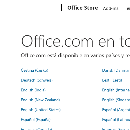
Microsoft
Office Store
Add-ins
Te
Office.com en 
Office.com está disponible en varios países y re
Čeština (Česko)
Dansk (Danmar
Deutsch (Schweiz)
Eesti (Eesti)
English (India)
English (Interna
English (New Zealand)
English (Singap
English (United States)
Español (Argent
Español (España)
Español (Latino
Français (Canada)
Français (France