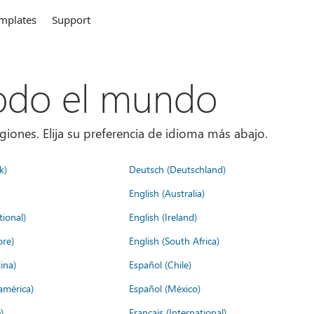
mplates
Support
todo el mundo
giones. Elija su preferencia de idioma más abajo.
k)
Deutsch (Deutschland)
English (Australia)
tional)
English (Ireland)
ore)
English (South Africa)
ina)
Español (Chile)
américa)
Español (México)
)
Français (International)