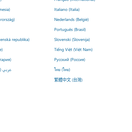
nesia)
Italiano (Italia)
rország)
Nederlands (België)
Português (Brasil)
venská republika)
Slovenski (Slovenija)
e)
Tiếng Việt (Việt Nam)
гария)
Русский (Россия)
عربي ()
ไทย (ไทย)
繁體中文 (台灣)