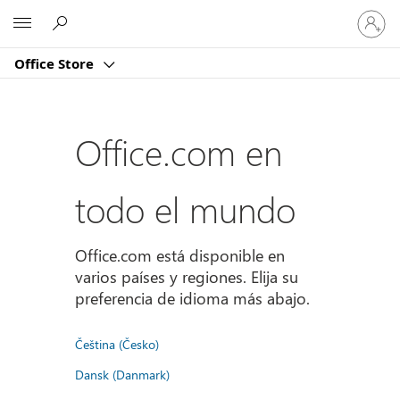
Iniciar
Microsoft
sesión
en
Office Store
tu
cuenta
Office.com en
todo el mundo
Office.com está disponible en
varios países y regiones. Elija su
preferencia de idioma más abajo.
Čeština (Česko)
Dansk (Danmark)