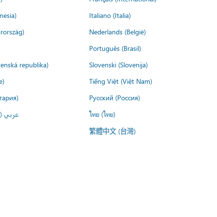
nesia)
Italiano (Italia)
rország)
Nederlands (België)
Português (Brasil)
venská republika)
Slovenski (Slovenija)
e)
Tiếng Việt (Việt Nam)
гария)
Русский (Россия)
عربي ()
ไทย (ไทย)
繁體中文 (台灣)