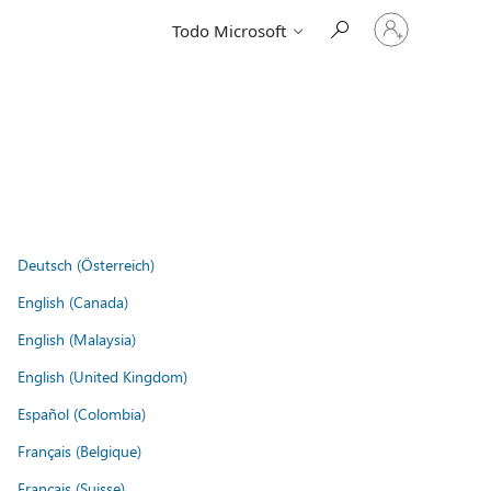
Iniciar
Todo Microsoft
sesión
en
tu
cuenta
Deutsch (Österreich)
English (Canada)
English (Malaysia)
English (United Kingdom)
Español (Colombia)
Français (Belgique)
Français (Suisse)