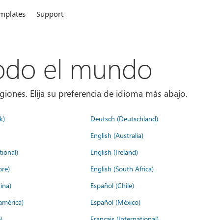
mplates
Support
todo el mundo
giones. Elija su preferencia de idioma más abajo.
k)
Deutsch (Deutschland)
English (Australia)
tional)
English (Ireland)
ore)
English (South Africa)
ina)
Español (Chile)
américa)
Español (México)
)
Français (International)