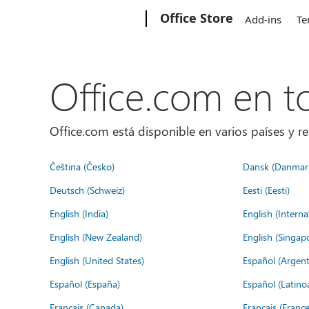
Microsoft
Office Store
Add-ins
Te
Office.com en 
Office.com está disponible en varios países y re
Čeština (Česko)
Dansk (Danmar
Deutsch (Schweiz)
Eesti (Eesti)
English (India)
English (Interna
English (New Zealand)
English (Singap
English (United States)
Español (Argent
Español (España)
Español (Latino
Français (Canada)
Français (France