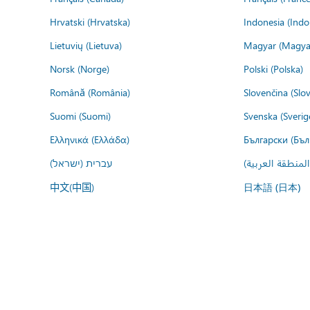
Hrvatski (Hrvatska)
Indonesia (Indo
Lietuvių (Lietuva)
Magyar (Magya
Norsk (Norge)
Polski (Polska)
Română (România)
Slovenčina (Slo
Suomi (Suomi)
Svenska (Sverig
Ελληνικά (Ελλάδα)
Български (Бъл
المنطقة العربية
עברית (ישראל)
中文(中国)
日本語 (日本)