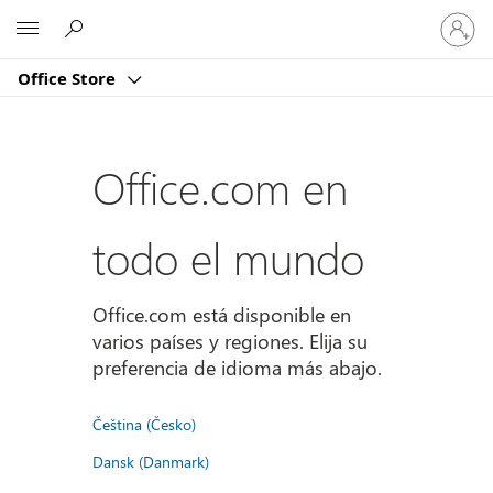
Iniciar
Microsoft
sesión
en
Office Store
tu
cuenta
Office.com en
todo el mundo
Office.com está disponible en
varios países y regiones. Elija su
preferencia de idioma más abajo.
Čeština (Česko)
Dansk (Danmark)