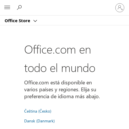
Iniciar
Microsoft
sesión
en
Office Store
tu
cuenta
Office.com en
todo el mundo
Office.com está disponible en
varios países y regiones. Elija su
preferencia de idioma más abajo.
Čeština (Česko)
Dansk (Danmark)