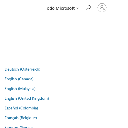
Iniciar
Todo Microsoft
sesión
en
tu
cuenta
Deutsch (Österreich)
English (Canada)
English (Malaysia)
English (United Kingdom)
Español (Colombia)
Français (Belgique)
Français (Suisse)