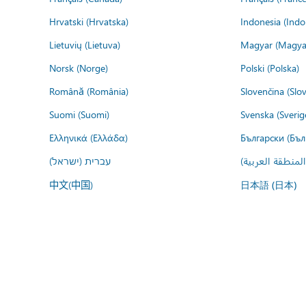
Hrvatski (Hrvatska)
Indonesia (Indo
Lietuvių (Lietuva)
Magyar (Magya
Norsk (Norge)
Polski (Polska)
Română (România)
Slovenčina (Slo
Suomi (Suomi)
Svenska (Sverig
Ελληνικά (Ελλάδα)
Български (Бъл
المنطقة العربية
עברית (ישראל)
中文(中国)
日本語 (日本)