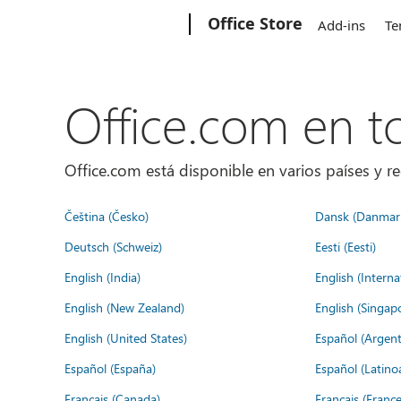
Microsoft
Office Store
Add-ins
Te
Office.com en 
Office.com está disponible en varios países y re
Čeština (Česko)
Dansk (Danmar
Deutsch (Schweiz)
Eesti (Eesti)
English (India)
English (Interna
English (New Zealand)
English (Singap
English (United States)
Español (Argent
Español (España)
Español (Latino
Français (Canada)
Français (France