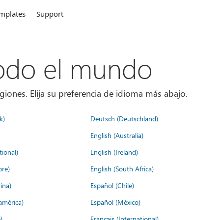
mplates
Support
todo el mundo
giones. Elija su preferencia de idioma más abajo.
k)
Deutsch (Deutschland)
English (Australia)
tional)
English (Ireland)
ore)
English (South Africa)
ina)
Español (Chile)
américa)
Español (México)
)
Français (International)