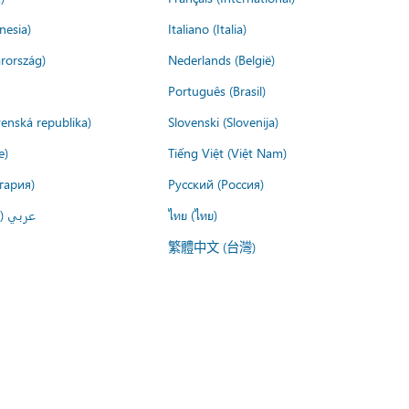
nesia)
Italiano (Italia)
rország)
Nederlands (België)
Português (Brasil)
venská republika)
Slovenski (Slovenija)
e)
Tiếng Việt (Việt Nam)
гария)
Русский (Россия)
عربي ()
ไทย (ไทย)
繁體中文 (台灣)