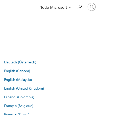
Iniciar
Todo Microsoft
sesión
en
tu
cuenta
Deutsch (Österreich)
English (Canada)
English (Malaysia)
English (United Kingdom)
Español (Colombia)
Français (Belgique)
Français (Suisse)