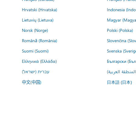
Hrvatski (Hrvatska)
Indonesia (Indo
Lietuvių (Lietuva)
Magyar (Magya
Norsk (Norge)
Polski (Polska)
Română (România)
Slovenčina (Slo
Suomi (Suomi)
Svenska (Sverig
Ελληνικά (Ελλάδα)
Български (Бъл
المنطقة العربية
עברית (ישראל)
中文(中国)
日本語 (日本)