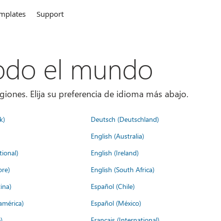
mplates
Support
todo el mundo
giones. Elija su preferencia de idioma más abajo.
k)
Deutsch (Deutschland)
English (Australia)
tional)
English (Ireland)
ore)
English (South Africa)
ina)
Español (Chile)
américa)
Español (México)
)
Français (International)