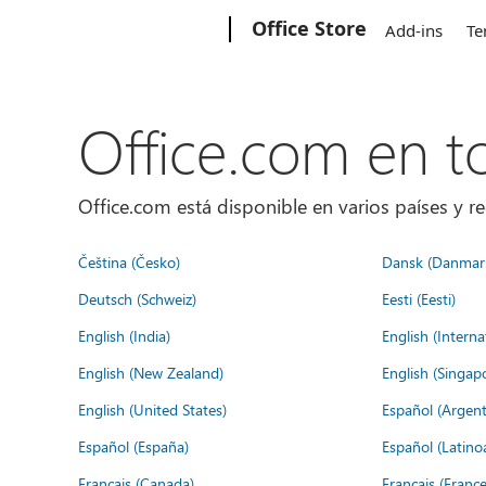
Microsoft
Office Store
Add-ins
Te
Office.com en 
Office.com está disponible en varios países y re
Čeština (Česko)
Dansk (Danmar
Deutsch (Schweiz)
Eesti (Eesti)
English (India)
English (Interna
English (New Zealand)
English (Singap
English (United States)
Español (Argent
Español (España)
Español (Latino
Français (Canada)
Français (France