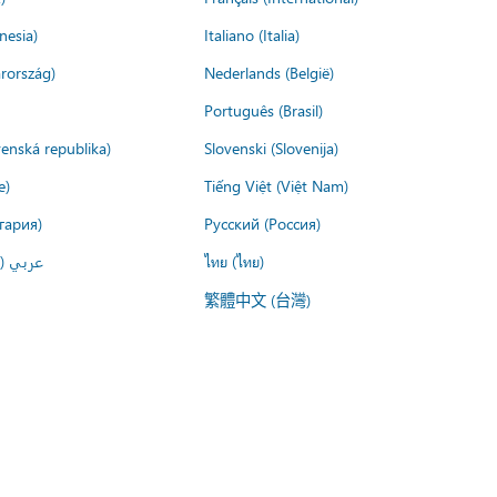
nesia)
Italiano (Italia)
rország)
Nederlands (België)
Português (Brasil)
venská republika)
Slovenski (Slovenija)
e)
Tiếng Việt (Việt Nam)
гария)
Русский (Россия)
عربي ()
ไทย (ไทย)
繁體中文 (台灣)