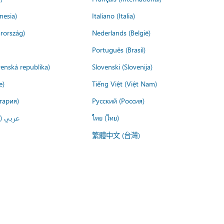
nesia)
Italiano (Italia)
rország)
Nederlands (België)
Português (Brasil)
venská republika)
Slovenski (Slovenija)
e)
Tiếng Việt (Việt Nam)
гария)
Русский (Россия)
عربي ()
ไทย (ไทย)
繁體中文 (台灣)