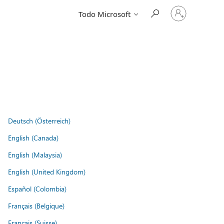
Iniciar
Todo Microsoft
sesión
en
tu
cuenta
Deutsch (Österreich)
English (Canada)
English (Malaysia)
English (United Kingdom)
Español (Colombia)
Français (Belgique)
Français (Suisse)