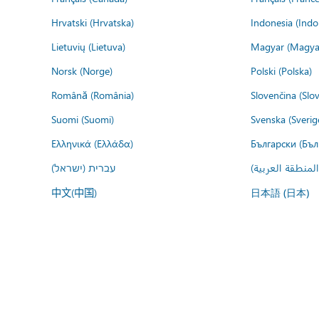
Hrvatski (Hrvatska)
Indonesia (Indo
Lietuvių (Lietuva)
Magyar (Magya
Norsk (Norge)
Polski (Polska)
Română (România)
Slovenčina (Slo
Suomi (Suomi)
Svenska (Sverig
Ελληνικά (Ελλάδα)
Български (Бъл
المنطقة العربية
עברית (ישראל)
中文(中国)
日本語 (日本)