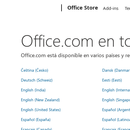
Microsoft
Office Store
Add-ins
Te
Office.com en 
Office.com está disponible en varios países y re
Čeština (Česko)
Dansk (Danmar
Deutsch (Schweiz)
Eesti (Eesti)
English (India)
English (Interna
English (New Zealand)
English (Singap
English (United States)
Español (Argent
Español (España)
Español (Latino
Français (Canada)
Français (France