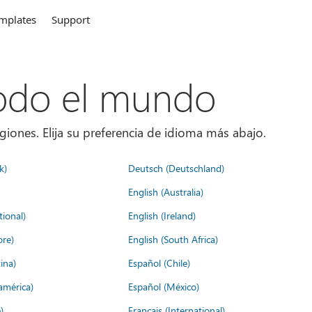
mplates
Support
todo el mundo
giones. Elija su preferencia de idioma más abajo.
k)
Deutsch (Deutschland)
English (Australia)
tional)
English (Ireland)
ore)
English (South Africa)
ina)
Español (Chile)
américa)
Español (México)
)
Français (International)