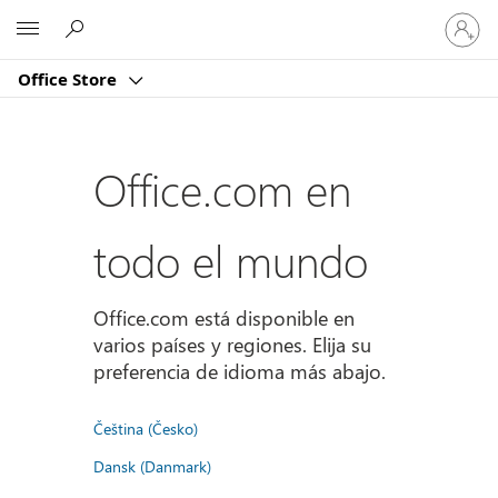
Iniciar
Microsoft
sesión
en
Office Store
tu
cuenta
Office.com en
todo el mundo
Office.com está disponible en
varios países y regiones. Elija su
preferencia de idioma más abajo.
Čeština (Česko)
Dansk (Danmark)