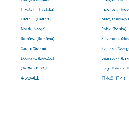
Hrvatski (Hrvatska)
Indonesia (Indo
Lietuvių (Lietuva)
Magyar (Magya
Norsk (Norge)
Polski (Polska)
Română (România)
Slovenčina (Slo
Suomi (Suomi)
Svenska (Sverig
Ελληνικά (Ελλάδα)
Български (Бъл
المنطقة العربية
עברית (ישראל)
中文(中国)
日本語 (日本)