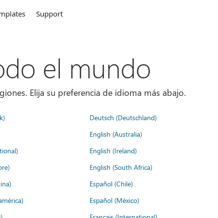
mplates
Support
todo el mundo
giones. Elija su preferencia de idioma más abajo.
k)
Deutsch (Deutschland)
English (Australia)
tional)
English (Ireland)
ore)
English (South Africa)
ina)
Español (Chile)
américa)
Español (México)
)
Français (International)