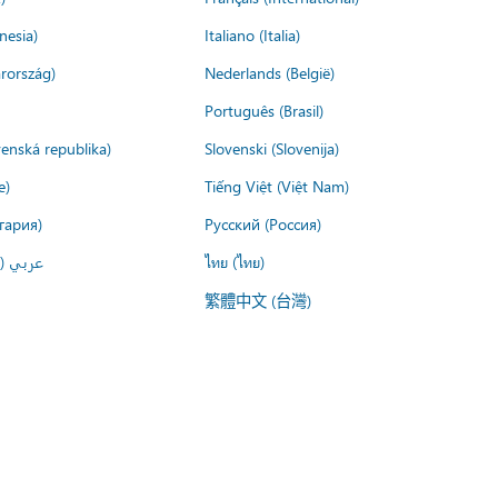
nesia)
Italiano (Italia)
rország)
Nederlands (België)
Português (Brasil)
venská republika)
Slovenski (Slovenija)
e)
Tiếng Việt (Việt Nam)
гария)
Русский (Россия)
عربي ()
ไทย (ไทย)
繁體中文 (台灣)