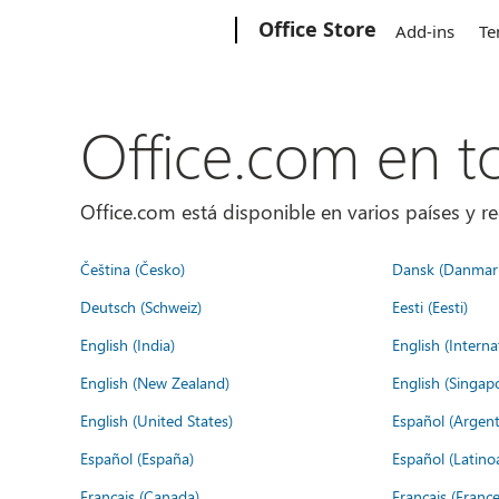
Microsoft
Office Store
Add-ins
Te
Office.com en 
Office.com está disponible en varios países y re
Čeština (Česko)
Dansk (Danmar
Deutsch (Schweiz)
Eesti (Eesti)
English (India)
English (Interna
English (New Zealand)
English (Singap
English (United States)
Español (Argent
Español (España)
Español (Latino
Français (Canada)
Français (France