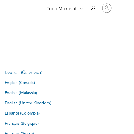
Iniciar
Todo Microsoft
sesión
en
tu
cuenta
Deutsch (Österreich)
English (Canada)
English (Malaysia)
English (United Kingdom)
Español (Colombia)
Français (Belgique)
Français (Suisse)