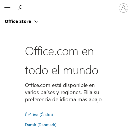
Iniciar
Microsoft
sesión
en
Office Store
tu
cuenta
Office.com en
todo el mundo
Office.com está disponible en
varios países y regiones. Elija su
preferencia de idioma más abajo.
Čeština (Česko)
Dansk (Danmark)