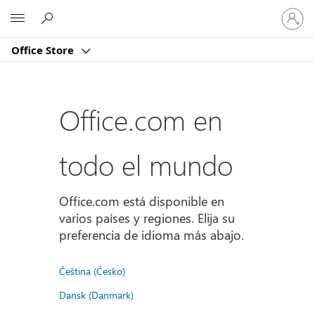
Iniciar
Microsoft
sesión
en
Office Store
tu
cuenta
Office.com en
todo el mundo
Office.com está disponible en
varios países y regiones. Elija su
preferencia de idioma más abajo.
Čeština (Česko)
Dansk (Danmark)