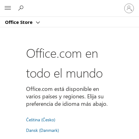
Iniciar
Microsoft
sesión
en
Office Store
tu
cuenta
Office.com en
todo el mundo
Office.com está disponible en
varios países y regiones. Elija su
preferencia de idioma más abajo.
Čeština (Česko)
Dansk (Danmark)